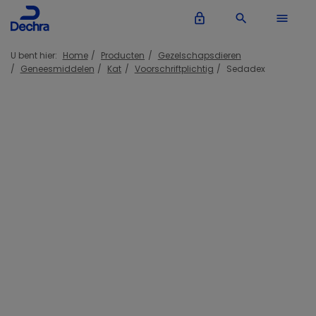
lock_outline
search
menu
U bent hier:
Home
Producten
Gezelschapsdieren
Geneesmiddelen
Kat
Voorschriftplichtig
Sedadex
Inloggen Dechra account
lock