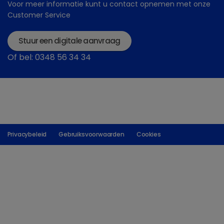
Refaai W., van Aert M., Ab El-Aal A.M., Behery A.E.,
Voor meer informatie kunt u contact opnemen met onze
Opsomer G. 2013. Infectious diseases causing
Customer Service
lameness in cattle with a main emphasis on digital
dermatitis (Mortellaro disease). Livestock Science
Stuur een digitale aanvraag
(156) p. 53-63.
Of bel: 0348 56 34 34
GD Deventer,
https://www.gddiergezondheid.nl/nl/Diergezondheid/
om-Mortellaro-te-beheersen
GD
Deventerhttps://www.gddiergezondheid.nl/Diergezon
Privacybeleid
Gebruiksvoorwaarden
Cookies
en-melkproductie
Geschreven door drs. J. de Mul , werkzaam voor Dechra als
productmanager landbouwhuisdieren & paard