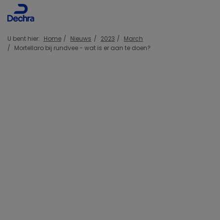
U bent hier:
Home
Nieuws
2023
March
Mortellaro bij rundvee - wat is er aan te doen?