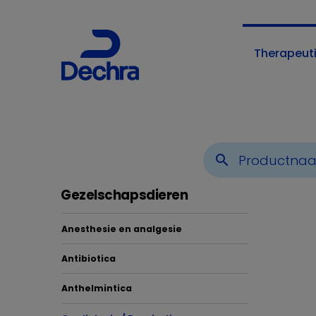
Therapeut
U bent hier:
Home
Therapeutische-gebieden
Gezelsc
search
Gezelschapsdieren
Anesthesie en analgesie
Antibiotica
Anthelmintica
Card