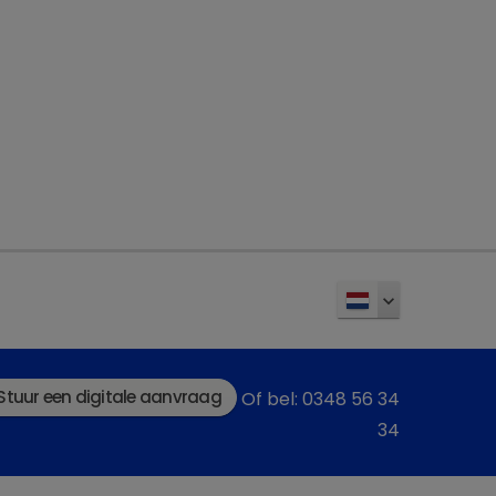
Volledige product- en ziekte
informatie
Gratis ondersteunende materialen
Dechra Academy: Ons gratis
eLearning platform
Inschrijven
Stuur een digitale aanvraag
Of bel: 0348 56 34
34