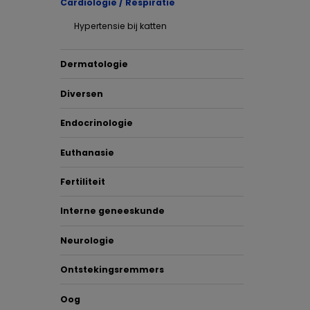
Cardiologie / Respiratie
Hypertensie bij katten
In de d
te beha
Dermatologie
om de g
kunnen 
Diversen
Endocrinologie
Klik h
Euthanasie
Klik hi
Fertiliteit
Interne geneeskunde
Neurologie
Ontstekingsremmers
Oog