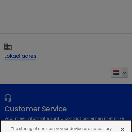
Avishield_IBD_INT_SPC_NL.pdf
Avishield_IBD_Plus_SPC_NLD.pdf
Avishield-IB-H120-120115.pdf
Lokaal adres
Avishield-ND-lyofilisaat-spc-NL.pdf
Customer Service
Voor meer informatie kunt u contact opnemen met onze
Customer Service
The storing of cookies on your device are necessary