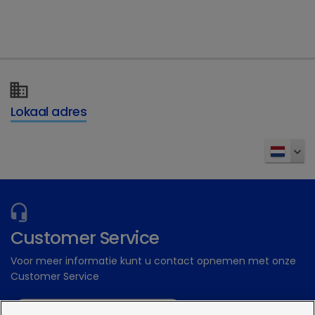
chevron_right
Infusen
chevron_right
Klauwaandoeningen bij rundvee
chevron_right
Metabool
Lokaal adres
chevron_right
Vaccins pluimvee
chevron_right
Watermedicatie
chevron_right
Pijnbestrijding bij varkens
chevron_right
Mastitis
Customer Service
chevron_right
Inwendige ziekten
Voor meer informatie kunt u contact opnemen met onze
Customer Service
chevron_right
Pijnbestrijding bij rundvee
Stuur een digitale aanvraag