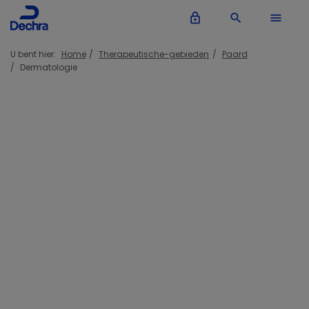
lock_outline
search
menu
U bent hier:
Home
Therapeutische-gebieden
Paard
Dermatologie
Dermatologie