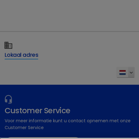
Gratis ondersteunende materialen
Dechra Academy: Ons gratis eLearning
platform
Inschrijven
Lokaal adres
Customer Service
Voor meer informatie kunt u contact opnemen met onze
Customer Service