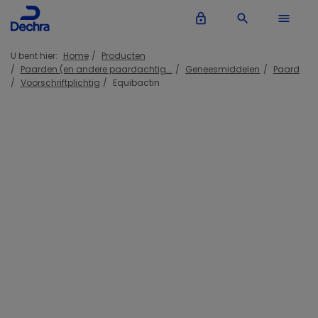
lock_outline
search
menu
U bent hier:
Home
Producten
Paarden (en andere paardachtig...
Geneesmiddelen
Paard
Voorschriftplichtig
Equibactin
Inloggen Dechra account
lock