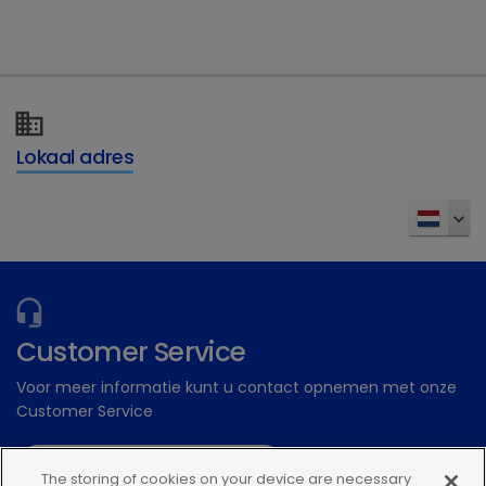
Dechra Academy: Ons gratis eLearning
platform
Inschrijven
Lokaal adres
Customer Service
Voor meer informatie kunt u contact opnemen met onze
Customer Service
Stuur een digitale aanvraag
The storing of cookies on your device are necessary