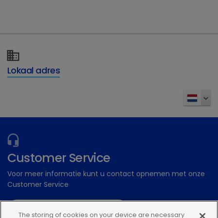
Dechra Academy: Ons gratis eLearning
platform
Inschrijven
Lokaal adres
Customer Service
Voor meer informatie kunt u contact opnemen met onze
Customer Service
Stuur een digitale aanvraag
The storing of cookies on your device are necessary