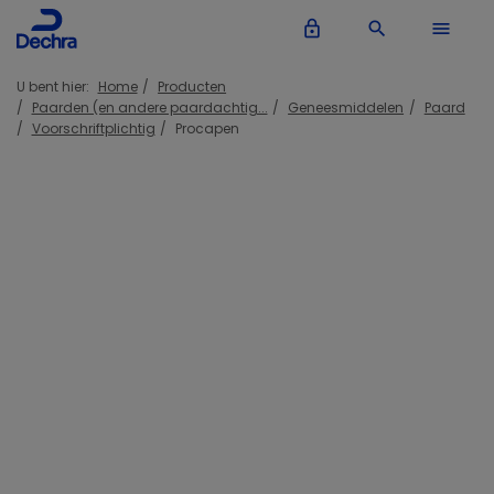
lock_outline
search
menu
U bent hier:
Home
Producten
Paarden (en andere paardachtig...
Geneesmiddelen
Paard
Voorschriftplichtig
Procapen
Inloggen Dechra account
lock