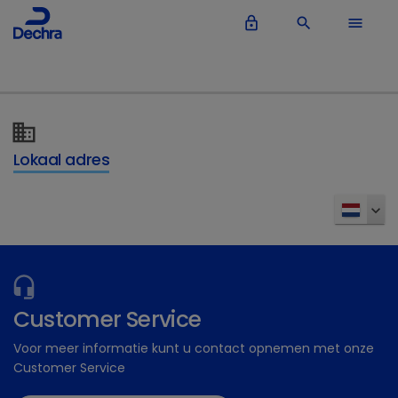
lock_outline
search
menu
Lokaal adres
Customer Service
Voor meer informatie kunt u contact opnemen met onze
Customer Service