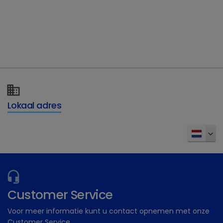
Nu inschrijven voor toegang
Volledige product- en ziekte informatie
Gratis ondersteunende materialen
Dechra Academy: Ons gratis eLearning
platform
Lokaal adres
Inschrijven
Customer Service
Voor meer informatie kunt u contact opnemen met onze
Customer Service