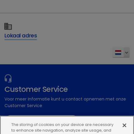
Gratis ondersteunende materialen
Dechra Academy: Ons gratis eLearning
platform
Lokaal adres
Inschrijven
Customer Service
Voor meer informatie kunt u contact opnemen met onze
Customer Service
Stuur een digitale aanvraag
The storing of cookies on your device are necessary
to enhance site navigation, analyze site usage, and
Of bel: 0348 56 34 34