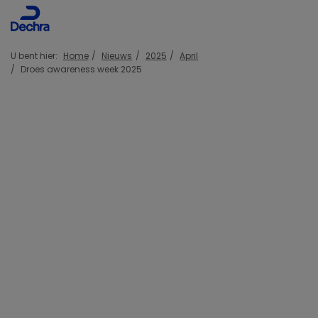
U bent hier:
Home
Nieuws
2025
April
Droes awareness week 2025