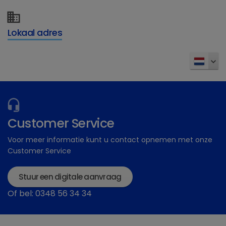
U als dierenarts een
gratis
communicatietoolkit
kunt aanvragen, om uw
paardeneigenaren van alle nuttige informatie
Lokaal adres
over droes te voorzien?
Vraag hem hier aan!
Op
de officiële site Redwings Horse
Sanctuary
van vindt u ook verdere informatie
rondom droes.
Customer Service
Voor meer informatie kunt u contact opnemen met onze
Samen doorbreken we droes!
Customer Service
Stuur een digitale aanvraag
Of bel: 0348 56 34 34