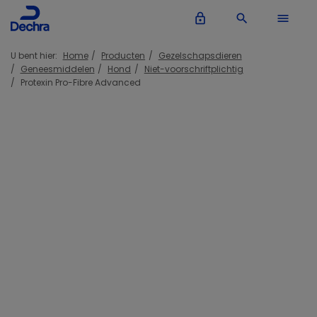
lock_outline
search
menu
U bent hier:
Home
Producten
Gezelschapsdieren
Geneesmiddelen
Hond
Niet-voorschriftplichtig
Protexin Pro-Fibre Advanced
Inloggen Dechra account
lock