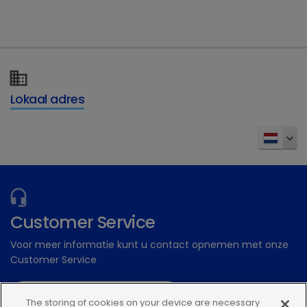
Dechra Academy: Ons gratis eLearning
platform
Inschrijven
Lokaal adres
Customer Service
Voor meer informatie kunt u contact opnemen met onze
Customer Service
Stuur een digitale aanvraag
The storing of cookies on your device are necessary