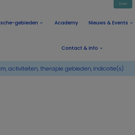
Over
ische-gebieden
Academy
Nieuws & Events
keyboard_arrow_down
keyboard_arrow_down
Contact & info
keyboard_arrow_down
neesmiddelen
Kat
Voorschriftplichtig
Ophtosan