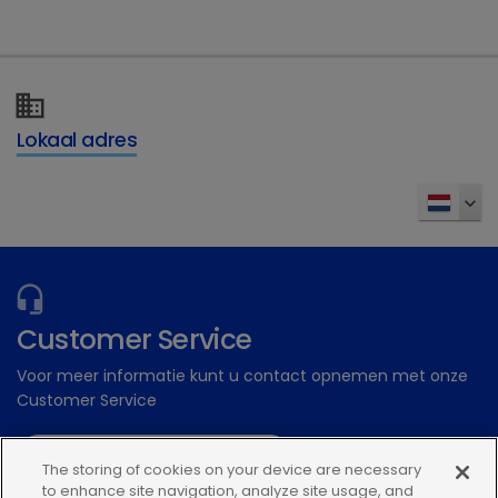
Dechra Academy: Ons gratis eLearning
platform
Inschrijven
Lokaal adres
Customer Service
Voor meer informatie kunt u contact opnemen met onze
Customer Service
Stuur een digitale aanvraag
The storing of cookies on your device are necessary
to enhance site navigation, analyze site usage, and
Of bel: 0348 56 34 34