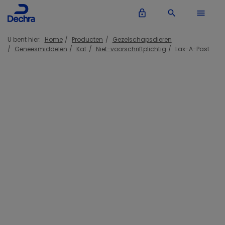
lock_outline
search
menu
U bent hier:
Home
Producten
Gezelschapsdieren
Geneesmiddelen
Kat
Niet-voorschriftplichtig
Lax-A-Past
Inloggen Dechra account
lock