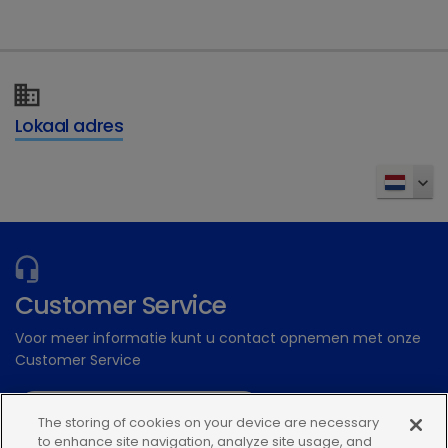
Dechra Academy: Ons gratis eLearning
platform
Inschrijven
Lokaal adres
Customer Service
Voor meer informatie kunt u contact opnemen met onze
Customer Service
Stuur een digitale aanvraag
The storing of cookies on your device are necessary
to enhance site navigation, analyze site usage, and
Of bel: 0348 56 34 34