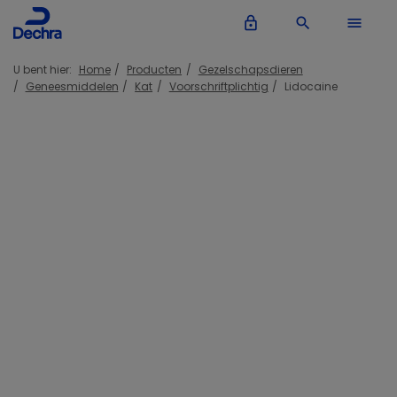
lock_outline
search
menu
U bent hier:
Home
Producten
Gezelschapsdieren
Geneesmiddelen
Kat
Voorschriftplichtig
Lidocaine
Inloggen Dechra account
lock