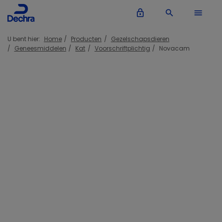
lock_outline
search
menu
U bent hier:
Home
Producten
Gezelschapsdieren
Geneesmiddelen
Kat
Voorschriftplichtig
Novacam
Inloggen Dechra account
lock