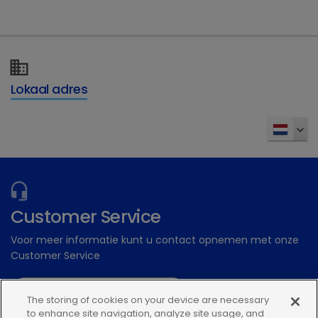
Dechra Academy: Ons gratis eLearning
platform
Inschrijven
Lokaal adres
Customer Service
Voor meer informatie kunt u contact opnemen met onze
Customer Service
Stuur een digitale aanvraag
The storing of cookies on your device are necessary
to enhance site navigation, analyze site usage, and
Of bel: 0348 56 34 34