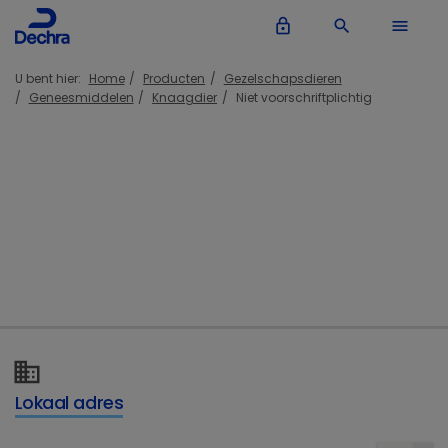
lock_outline
search
menu
U bent hier:
Home
Producten
Gezelschapsdieren
Geneesmiddelen
Knaagdier
Niet voorschriftplichtig
Niet voorschriftplichtig
Oxbow Critical Care
Lokaal adres