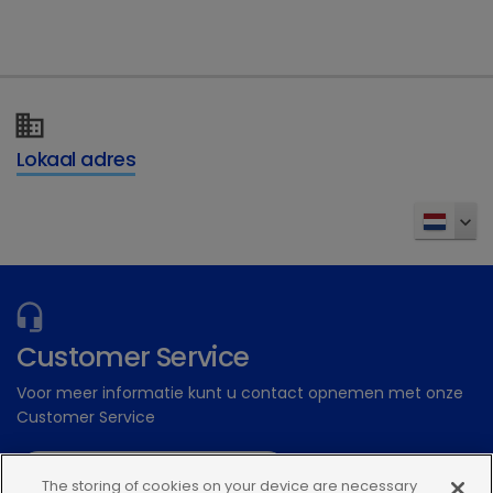
Dechra Academy: Ons gratis eLearning
platform
Inschrijven
Lokaal adres
Customer Service
Voor meer informatie kunt u contact opnemen met onze
Customer Service
Stuur een digitale aanvraag
The storing of cookies on your device are necessary