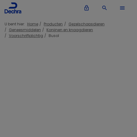
lock_outline
search
menu
U bent hier:
Home
Producten
Gezelschapsdieren
Geneesmiddelen
Konijnen en knaagdieren
Voorschriftplichtig
Busol
Inloggen Dechra account
lock