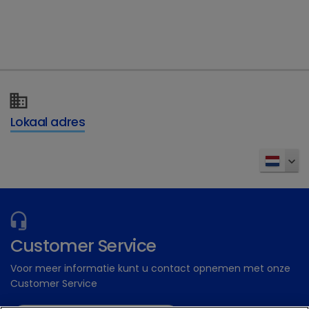
Gratis ondersteunende materialen
Dechra Academy: Ons gratis eLearning
platform
Inschrijven
Lokaal adres
Customer Service
Voor meer informatie kunt u contact opnemen met onze
Customer Service