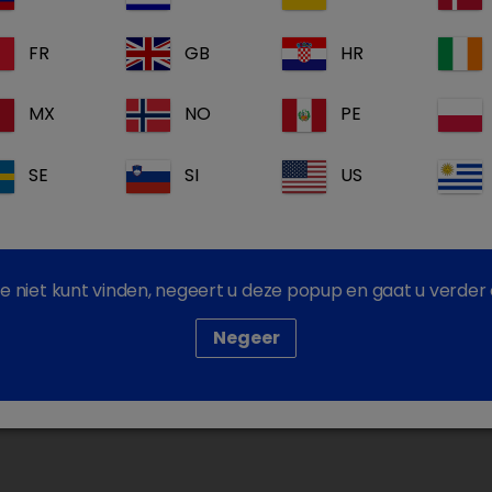
Nu inschrijven voor 
FR
GB
HR
Volledige pro
Gratis onder
MX
NO
PE
Dechra Acade
SE
SI
US
Inloggen
tie niet kunt vinden, negeert u deze popup en gaat u verder
Negeer