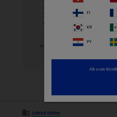
FI
KR
PY
Wachtwoord vergeten?
Als u uw loca
Lokaal adres