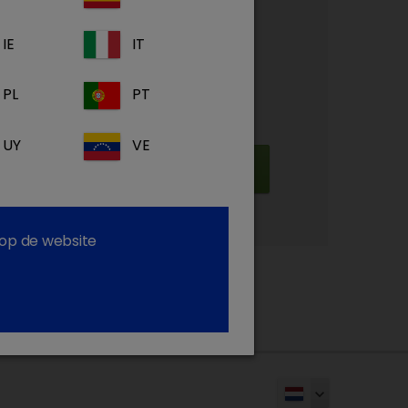
toegang
IE
IT
duct- en ziekte informatie
steunende materialen
PL
PT
my: Ons gratis eLearning platform
UY
VE
Inschrijven
 op de website