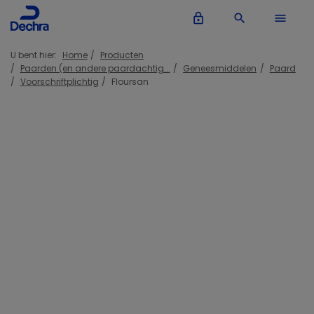
lock_outline
search
menu
U bent hier:
Home
Producten
Paarden (en andere paardachtig...
Geneesmiddelen
Paard
Voorschriftplichtig
Floursan
Inloggen Dechra account
lock