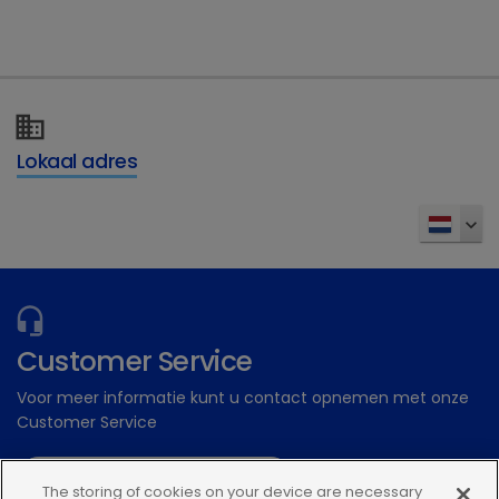
Dechra Academy: Ons gratis eLearning
platform
Inschrijven
Lokaal adres
Customer Service
Voor meer informatie kunt u contact opnemen met onze
Customer Service
Stuur een digitale aanvraag
The storing of cookies on your device are necessary