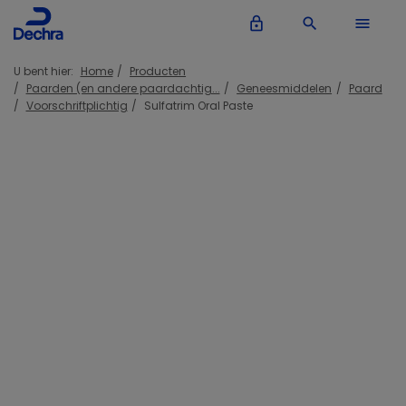
lock_outline
search
menu
U bent hier:
Home
Producten
Paarden (en andere paardachtig...
Geneesmiddelen
Paard
Voorschriftplichtig
Sulfatrim Oral Paste
Inloggen Dechra account
lock