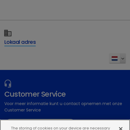
Dechra Academy: Ons gratis eLearning
platform
Inschrijven
Lokaal adres
Customer Service
Voor meer informatie kunt u contact opnemen met onze
Customer Service
Stuur een digitale aanvraag
The storing of cookies on your device are necessary