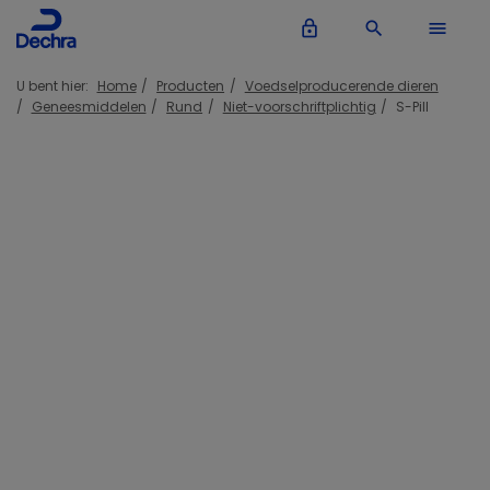
lock_outline
search
menu
U bent hier:
Home
Producten
Voedselproducerende dieren
Geneesmiddelen
Rund
Niet-voorschriftplichtig
S-Pill
Inloggen Dechra account
lock