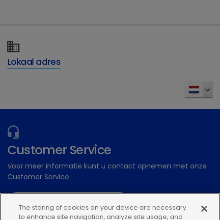
Dechra Academy: Ons gratis eLearning
platform
Inschrijven
Lokaal adres
Customer Service
Voor meer informatie kunt u contact opnemen met onze
Customer Service
Stuur een digitale aanvraag
The storing of cookies on your device are necessary
to enhance site navigation, analyze site usage, and
Of bel: 0348 56 34 34