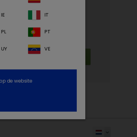
toegang
IE
IT
duct- en ziekte informatie
steunende materialen
PL
PT
my: Ons gratis eLearning platform
UY
VE
Inschrijven
 op de website