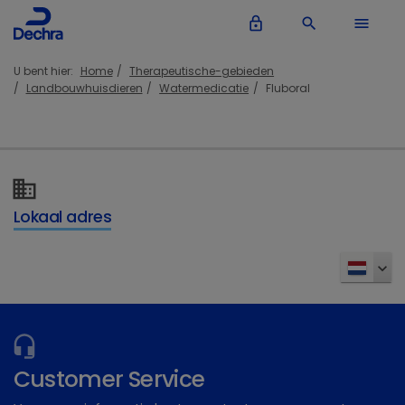
lock_outline
search
menu
U bent hier:
Home
Therapeutische-gebieden
Landbouwhuisdieren
Watermedicatie
Fluboral
Lokaal adres
Customer Service