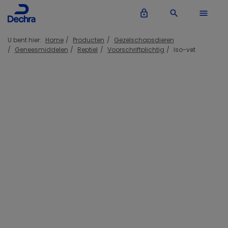
lock_outline
search
menu
U bent hier:
Home
Producten
Gezelschapsdieren
Geneesmiddelen
Reptiel
Voorschriftplichtig
Iso-vet
Inloggen Dechra account
lock