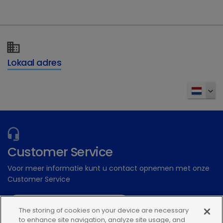
Dechra Academy: Ons gratis eLearning
platform
Inschrijven
Lokaal adres
Customer Service
Voor meer informatie kunt u contact opnemen met onze
Customer Service
Stuur een digitale aanvraag
The storing of cookies on your device are necessary
to enhance site navigation, analyze site usage, and
Of bel: 0348 56 34 34